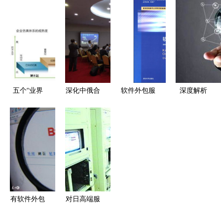
教育培训机
从一个“吸
发展前景探
务器维保服
构最佳实践
血鬼”称誉
讨
务 外包服
评选结果揭
谈起
务的优势与
晓 软件外
价格考量
包服务迎来
人才新标杆
五个“业界
深化中俄合
软件外包服
深度解析
之最” | 仿
作 深信服
务 模式、
软件外包公
真技术服务
共话网络安
挑战与未来
司与服务的
助力企业数
全产业新篇
展望
现状与前景
字化升级，
章
解决五大痛
点
有软件外包
对日高端服
需求，如何
务外包困局